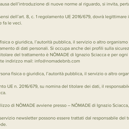
usa dell’introduzione di nuove norme al riguardo, si invita, perta
sensi dell’art. 8, c. 1 regolamento UE 2016/679, dovrà legittimare
 fa le veci.
 fisica o giuridica, l’autorità pubblica, il servizio o altro organis
tamento di dati personali. Si occupa anche dei profili sulla sicure
titolare del trattamento è NÔMADE di Ignazio Sciacca e per ogni c
ente indirizzo mail: info@nomadebnb.com
sona fisica o giuridica, l’autorità pubblica, il servizio o altro org
to UE n. 2016/679, su nomina del titolare dei dati, il responsabile
ca.
l’utilizzo di NÔMADE avviene presso – NÔMADE di Ignazio Sciacca
l servizio newsletter possono essere trattati dal responsabile del 
ede.