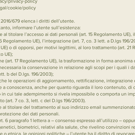
acy/privacy-policy
gal/cookie/policy
2016/679 elenca i diritti dell’utente.
nto, informare l’utente sull’esistenza:
e al titolare l’accesso ai dati personali (art. 15 Regolamento UE), il
. 16 Regolamento UE), l’integrazione (art. 7, co. 3 lett. a D.lgs 196/
E) o di opporsi, per motivi legittimi, al loro trattamento (art. 21 R
to UE);
one (art. 17 Regolamento UE), la trasformazione in forma anonima o i
ecessaria la conservazione in relazione agli scopi per i quali i dat
ett. b del D.lgs. 196/2003);
e che le operazioni di aggiornamento, rettificazione, integrazione 
e a conoscenza, anche per quanto riguarda il loro contenuto, di col
aso in cui tale adempimento si rivela impossibile o comporta un 
o (art. 7 co. 3, lett. c del D.lgs 196/2003).
e al titolare del trattamento al suo indirizzo email summenzionat
protezione dei dati personali.
rt. 6 paragrafo 1 lettera a – consenso espresso all’utilizzo – oppure
enetici, biometrici, relativi alla salute, che rivelino convinzioni 
le o etnica, le opinioni politiche – l’utente ha il diritto di revoc