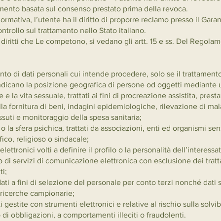
tamento basata sul consenso prestato prima della revoca.
ormativa, l’utente ha il diritto di proporre reclamo presso il Gara
ntrollo sul trattamento nello Stato italiano.
iritti che Le competono, si vedano gli artt. 15 e ss. Del Regolame
amento di dati personali cui intende procedere, solo se il trattament
 indicano la posizione geografica di persone od oggetti mediante
e e la vita sessuale, trattati ai fini di procreazione assistita, prest
lla fornitura di beni, indagini epidemiologiche, rilevazione di mala
essuti e monitoraggio della spesa sanitaria;
e o la sfera psichica, trattati da associazioni, enti ed organismi 
ofico, religioso o sindacale;
 elettronici volti a definire il profilo o la personalità dell’interess
 di servizi di comunicazione elettronica con esclusione dei trat
ti;
 dati a fini di selezione del personale per conto terzi nonché dati s
 ricerche campionarie;
i gestite con strumenti elettronici e relative al rischio sulla solvi
di obbligazioni, a comportamenti illeciti o fraudolenti.