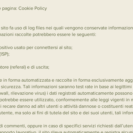
e pagina: Cookie Policy
e sito fa uso di log files nei quali vengono conservate informazio
rmazioni raccolte potrebbero essere le seguenti:
sitivo usato per connettersi al sito;
ISP);
re (referal) e di uscita;
 in forma automatizzata e raccolte in forma esclusivamente aggreg
icurezza. Tali informazioni saranno test rate in base ai legittimi i
 firewall, rilevazione virus) i dati registrati automaticamente p
 potrebbe essere utilizzato, conformemente alle leggi vigenti in ma
care danno ad altri utenti o attività dannose o costituenti reato
utente, ma solo ai fini di tutela del sito e dei suoi utenti, tali in
i commenti, oppure in caso di specifici servizi richiesti dall’utent
porto lavorativo, il sito rileva automaticamente e registra alcuni 