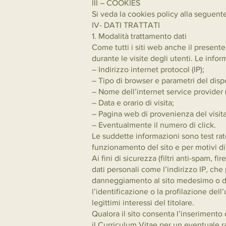
III – COOKIES
Si veda la cookies policy alla seguent
IV- DATI TRATTATI
1. Modalità trattamento dati
Come tutti i siti web anche il present
durante le visite degli utenti. Le info
– Indirizzo internet protocol (IP);
– Tipo di browser e parametri del dispo
– Nome dell’internet service provider (
– Data e orario di visita;
– Pagina web di provenienza del visitato
– Eventualmente il numero di click.
Le suddette informazioni sono test rate
funzionamento del sito e per motivi di s
Ai fini di sicurezza (filtri anti-spam,
dati personali come l’indirizzo IP, che
danneggiamento al sito medesimo o di re
l’identificazione o la profilazione dell’
legittimi interessi del titolare.
Qualora il sito consenta l’inserimento d
il Curriculum Vitae per un eventuale rap