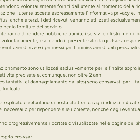
 intendono volontariamente forniti dall’utente al momento della ri
zione l’utente accetta espressamente l’informativa privacy e, in
fusi anche a terzi. I dati ricevuti verranno utilizzati esclusivame
 per la fornitura del servizio.
 riterranno di rendere pubbliche tramite i servizi e gli strumenti m
volontariamente, esentando il presente sito da qualsiasi respons
e verificare di avere i permessi per l’immissione di dati personali d
 funzionamento sono utilizzati esclusivamente per le finalità sopra 
attività precisate e, comunque, non oltre 2 anni.
blocco tentativi di danneggiamento del sito) sono conservati per il
 indicato.
o, esplicito e volontario di posta elettronica agli indirizzi indica
, necessario per rispondere alle richieste, nonché degli eventuali 
nno progressivamente riportate o visualizzate nelle pagine del sit
proprio browser