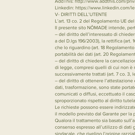
AddThis:
http://www.addthis.com/priv
Linkedin:
https://www.linkedin.com/le
V- DIRITTI DELL’UTENTE
L’art. 13 co. 2 del Regolamento UE del 
Il presente sito NÔMADE intende, perta
– del diritto dell’interessato di chieder
a del D.lgs 196/2003), la rettifica (art
che lo riguardino (art. 18 Regolamento U
portabilità dei dati (art. 20 Regolamen
– del diritto di chiedere la cancellazi
di legge, compresi quelli di cui non è n
successivamente trattati (art. 7 co. 3, l
– del diritto di ottenere l’attestazion
dati, trasformazione, sono state portat
comunicati o diffusi, eccettuato il c
sproporzionato rispetto al diritto tutelat
Le richieste possono essere indirizzat
il modello previsto dal Garante per la 
Qualora il trattamento sia basato sull’a
consenso espresso all’utilizzo di dati g
sindacale, che rivelino l’origine razzia