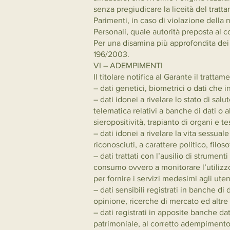
senza pregiudicare la liceità del trat
Parimenti, in caso di violazione della n
Personali, quale autorità preposta al co
Per una disamina più approfondita dei d
196/2003.
VI – ADEMPIMENTI
Il titolare notifica al Garante il tratt
– dati genetici, biometrici o dati che
– dati idonei a rivelare lo stato di salut
telematica relativi a banche di dati o a
sieropositività, trapianto di organi e t
– dati idonei a rivelare la vita sessual
riconosciuti, a carattere politico, filos
– dati trattati con l’ausilio di strumenti
consumo ovvero a monitorare l’utilizzo
per fornire i servizi medesimi agli uten
– dati sensibili registrati in banche di
opinione, ricerche di mercato ed altre
– dati registrati in apposite banche dat
patrimoniale, al corretto adempimento 