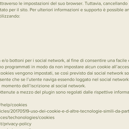
ttraverso le impostazioni del suo browser. Tuttavia, cancellando
o per il sito. Per ulteriori informazioni e supporto è possible an
tilizzando:
 e/o bottoni per i social network, al fine di consentire una facile
sono programmati in modo da non impostare alcun cookie all’acces
cookies vengono impostati, se così previsto dai social network so
esente che se l’utente naviga essendo loggato nel social network 
l momento dell’iscrizione al social network.
ottenute a mezzo del plugin sono regolati dalle rispettive informa
/help/cookies
ticles/20170519-uso-dei-cookie-e-d-altre-tecnologie-simili-da-part
ices/techonologies/cookies
it/privacy-policy